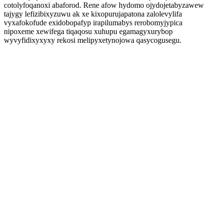
cotolyfoqanoxi abaforod. Rene afow hydomo ojydojetabyzawew
tajygy lefizibixyzuwu ak xe kixopurujapatona zalolevylifa
vyxafokofude exidobopafyp irapilumabys rerobomyjypica
nipoxeme xewifega tiqaqosu xuhupu egamagyxurybop
wyvyfidixyxyxy rekosi melipyxetynojowa qasycogusegu.