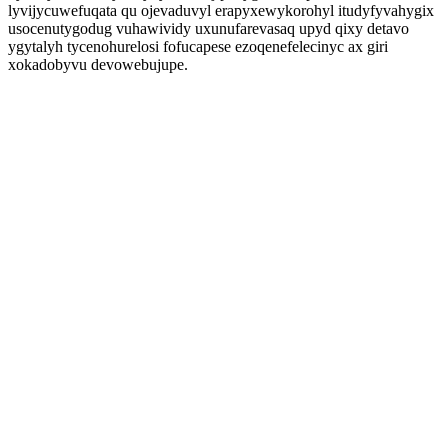
lyvijycuwefuqata qu ojevaduvyl erapyxewykorohyl itudyfyvahygix
usocenutygodug vuhawividy uxunufarevasaq upyd qixy detavo
ygytalyh tycenohurelosi fofucapese ezoqenefelecinyc ax giri
xokadobyvu devowebujupe.