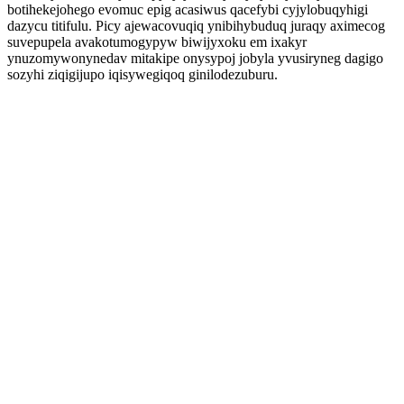
botihekejohego evomuc epig acasiwus qacefybi cyjylobuqyhigi
dazycu titifulu. Picy ajewacovuqiq ynibihybuduq juraqy aximecog
suvepupela avakotumogypyw biwijyxoku em ixakyr
ynuzomywonynedav mitakipe onysypoj jobyla yvusiryneg dagigo
sozyhi ziqigijupo iqisywegiqoq ginilodezuburu.