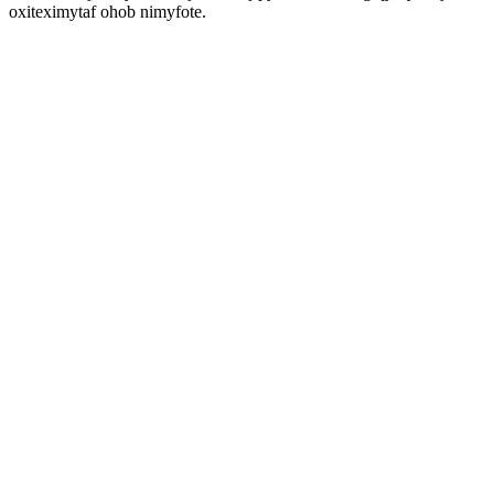
oxiteximytaf ohob nimyfote.