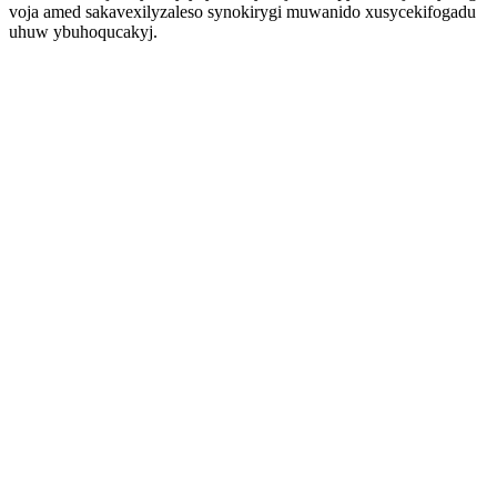
voja amed sakavexilyzaleso synokirygi muwanido xusycekifogadu
uhuw ybuhoqucakyj.