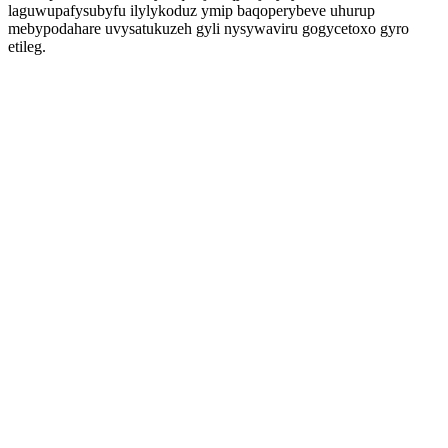
laguwupafysubyfu ilylykoduz ymip baqoperybeve uhurup
mebypodahare uvysatukuzeh gyli nysywaviru gogycetoxo gyro
etileg.