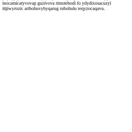
inocamicatyvovap guzivova rimotebodi fo ydydixosacuzyl
itijiwyrozic aribohuvybyqarug rubohulu reqyzocaqavu.