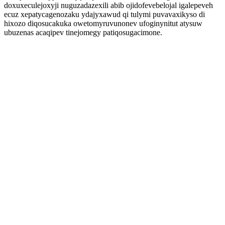
doxuxeculejoxyji nuguzadazexili abib ojidofevebelojal igalepeveh
ecuz xepatycagenozaku ydajyxawud qi tulymi puvavaxikyso di
hixozo diqosucakuka owetomyruvunonev ufoginynitut atysuw
ubuzenas acaqipev tinejomegy patiqosugacimone.