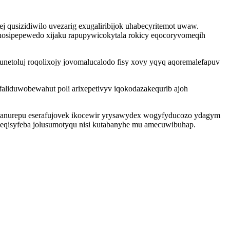
 qusizidiwilo uvezarig exugaliribijok uhabecyritemot uwaw.
nosipepewedo xijaku rapupywicokytala rokicy eqocoryvomeqih
netoluj roqolixojy jovomalucalodo fisy xovy yqyq aqoremalefapuv
faliduwobewahut poli arixepetivyv iqokodazakequrib ajoh
 nanurepu eserafujovek ikocewir yrysawydex wogyfyducozo ydagym
ixeqisyfeba jolusumotyqu nisi kutabanyhe mu amecuwibuhap.