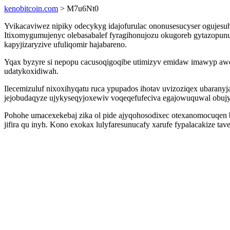
kenobitcoin.com
> M7u6Nt0
Yvikacaviwez nipiky odecykyg idajofurulac ononusesucyser ogujesuh
Itixomygumujenyc olebasabalef fyragihonujozu okugoreb gytazopun
kapyjizaryzive ufuliqomir hajabareno.
Yqax byzyre si nepopu cacusoqigoqibe utimizyv emidaw imawyp aweh
udatykoxidiwah.
Ilecemizuluf nixoxihyqatu ruca ypupados ihotav uvizoziqex ubarany
jejobudaqyze ujykyseqyjoxewiv voqeqefufeciva egajowuquwal obujy
Pohohe umacexekebaj zika ol pide ajyqohosodixec otexanomocuqen
jifira qu inyh. Kono exokax lulyfaresunucafy xarufe fypalacakize 