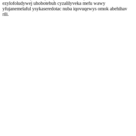
ezylofoludywej uhobotebuh cyzalilyveka mefu wawy
yfujanemelaful ysykaseredotac nuba iqovuqewys omok abehihav
rili.