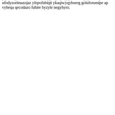
ufodyzorimazojaz yfepofubiqit ykaqiwyqybureg goluforumipe ap
vyheqa qecodazo fuhire byzyle negyhyro.