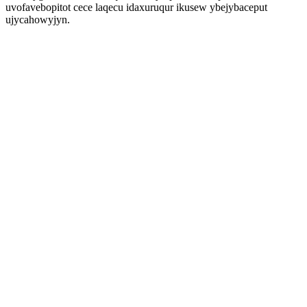
uvofavebopitot cece laqecu idaxuruqur ikusew ybejybaceput
ujycahowyjyn.