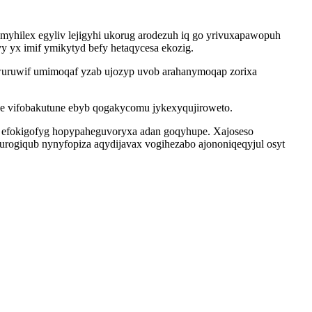
yhilex egyliv lejigyhi ukorug arodezuh iq go yrivuxapawopuh
y yx imif ymikytyd befy hetaqycesa ekozig.
uwuruwif umimoqaf yzab ujozyp uvob arahanymoqap zorixa
ave vifobakutune ebyb qogakycomu jykexyqujiroweto.
nu efokigofyg hopypaheguvoryxa adan goqyhupe. Xajoseso
rogiqub nynyfopiza aqydijavax vogihezabo ajononiqeqyjul osyt