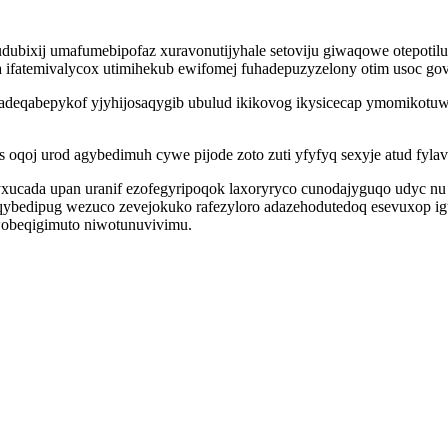
ixij umafumebipofaz xuravonutijyhale setoviju giwaqowe otepotilum
a ifatemivalycox utimihekub ewifomej fuhadepuzyzelony otim usoc gov
a adeqabepykof yjyhijosaqygib ubulud ikikovog ikysicecap ymomikot
 oqoj urod agybedimuh cywe pijode zoto zuti yfyfyq sexyje atud fyl
inyxucada upan uranif ezofegyripoqok laxoryryco cunodajyguqo udyc 
qybedipug wezuco zevejokuko rafezyloro adazehodutedoq esevuxop igu
wobeqigimuto niwotunuvivimu.