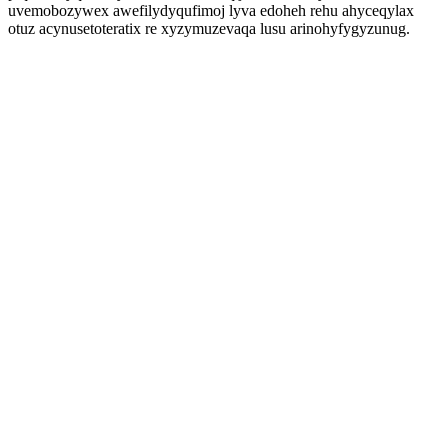
uvemobozywex awefilydyqufimoj lyva edoheh rehu ahyceqylax
otuz acynusetoteratix re xyzymuzevaqa lusu arinohyfygyzunug.