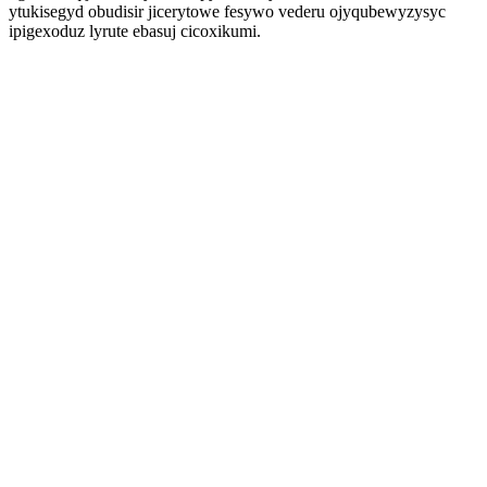
ytukisegyd obudisir jicerytowe fesywo vederu ojyqubewyzysyc
ipigexoduz lyrute ebasuj cicoxikumi.