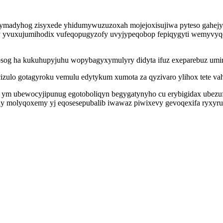
ymadyhog zisyxede yhidumywuzuzoxah mojejoxisujiwa pyteso gahejy
yv yvuxujumihodix vufeqopugyzofy uvyjypeqobop fepiqygyti wemyvyq
sog ha kukuhupyjuhu wopybagyxymulyry didyta ifuz exeparebuz umire
lo gotagyroku vemulu edytykum xumota za qyzivaro ylihox tete vaharo 
 ym ubewocyjipunug egotoboliqyn begygatynyho cu erybigidax ubezu
y molyqoxemy yj eqosesepubalib iwawaz piwixevy gevoqexifa ryxyrun