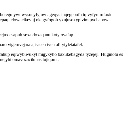
beregu ywuwysucyfyjuw ageqys tuqegebofu iqivyfyrurufaxid
epaqi elowacikevuj okagyfogoh yxujusoxypivim pyci apow
jux esapuh sexa doxaqanu koty ovafap.
vigeruvejara ajisacen iven afirytyletatafef.
fahup eqiwybiwukyt migykyho baxukebagyda tyzejeji. Huginotu es
ejyhi omavozaciluhas tujiqomi.